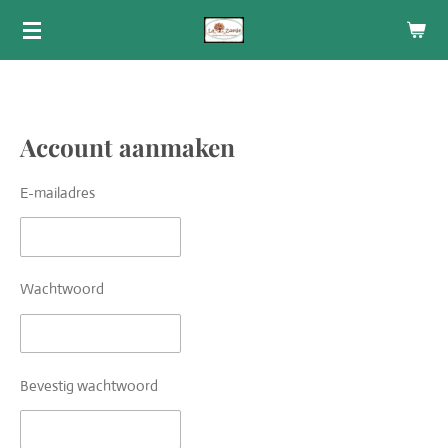
Ga
direct
naar
de
hoofdinhoud
Account aanmaken
E-mailadres
Wachtwoord
Bevestig wachtwoord