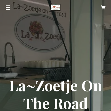
Ga
direct
naar
de
hoofdinhoud
La~Zoetje On
The Road