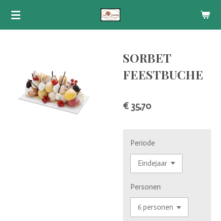
Ga
direct
naar
de
SORBET
hoofdinhoud
FEESTBUCHE
€ 35,70
Periode
Personen