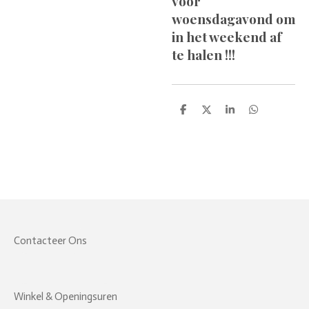
voor
woensdagavond om
in het weekend af
te halen !!!
D
D
S
D
e
e
h
e
l
e
a
l
e
l
r
e
n
e
n
Contacteer Ons
Winkel & Openingsuren