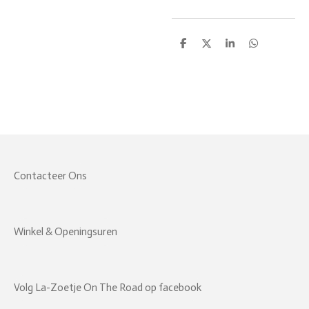
D
D
S
D
e
e
h
e
l
e
a
l
e
l
r
e
n
e
n
Contacteer Ons
Winkel & Openingsuren
Volg La-Zoetje On The Road op facebook