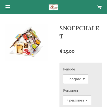
Ga
direct
naar
de
SNOEPCHALE
hoofdinhoud
T
€ 25,00
Periode
Personen