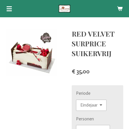
Ga
direct
naar
de
RED VELVET
hoofdinhoud
SURPRICE
SUIKERVRIJ
€ 35,00
Periode
Personen