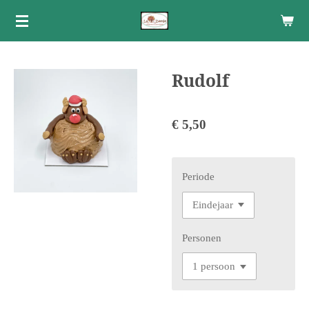
Ga
direct
naar
de
Rudolf
hoofdinhoud
€ 5,50
Periode
Personen