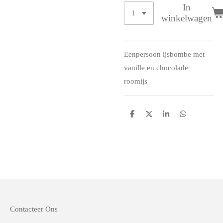
In
winkelwagen
Eenpersoon ijsbombe met
vanille en chocolade
roomijs
D
D
S
D
e
e
h
e
l
e
a
l
e
l
r
e
n
e
n
Contacteer Ons