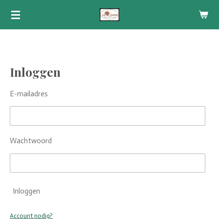
Ga
direct
naar
de
hoofdinhoud
Inloggen
E-mailadres
Wachtwoord
Inloggen
Account nodig?